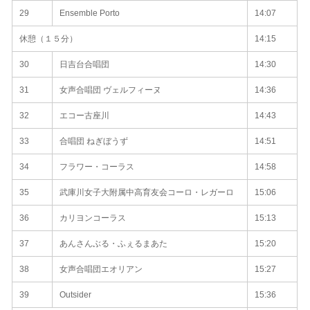
29
Ensemble Porto
14:07
休憩（１５分）
14:15
30
日吉台合唱団
14:30
31
女声合唱団 ヴェルフィーヌ
14:36
32
エコー古座川
14:43
33
合唱団 ねぎぼうず
14:51
34
フラワー・コーラス
14:58
35
武庫川女子大附属中高育友会コーロ・レガーロ
15:06
36
カリヨンコーラス
15:13
37
あんさんぶる・ふぇるまあた
15:20
38
女声合唱団エオリアン
15:27
39
Outsider
15:36