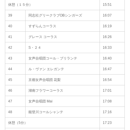
休憩（１５分）
15:51
39
同志社グリークラブOBシンガーズ
16:07
40
すずらんコーラス
16:19
41
グレース コーラス
16:26
42
S・２４
16:33
43
女声合唱団コール・ブリランテ
16:40
44
ル・ヴァン エレガンテ
16:47
45
京都女声合唱団 花梨
16:54
46
湖南フラワーコーラス
17:01
47
女声合唱団 Mai
17:08
48
能登川コールシャンテ
17:16
休憩（5分）
17:23