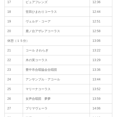
17
ピュアフレンズ
12:36
18
笠田ひまわりコーラス
12:44
19
ヴェルデ・コーア
12:51
20
鹿ノ台アザレアコーラス
12:58
休憩（１５分）
13:06
21
コール さわらぎ
13:22
22
木の実コーラス
13:29
23
豊中市合唱協会合唱団
13:36
24
アンサンブル・アコール
13:44
25
マリーナコーラス
13:52
26
女声合唱団 夢夢
13:59
27
プリマヴェーラ
14:06