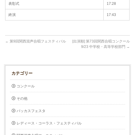
表彰式
17:28
終演
17:43
←
第9回関西混声合唱フェスティバル
[出演順] 第73回関西合唱コンクール
9/23 中学校・高等学校部門
→
カテゴリー
コンクール
その他
バッカスフェスタ
レディース・コーラス・フェスティバル