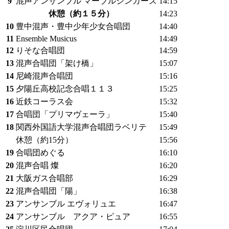
9
混声アンサンブル マーブルシンガーズ
14:15
休憩（約１５分）
14:23
10
豊中混声・豊中少年少女合唱団
14:40
11
Ensemble Musicus
14:49
12
りそな合唱団
14:59
13
混声合唱団「架け橋」
15:07
14
尼崎混声合唱団
15:16
15
夕陽丘高校記念合唱１１３
15:25
16
近鉄コーラス会
15:32
17
合唱団「プリマヴェーラ」
15:40
18
関西外国語大学混声合唱団ラベリテ
15:49
休憩（約15分）
15:56
19
合唱団めぐる
16:10
20
混声合唱 燦
16:20
21
大阪ガス合唱部
16:29
22
混声合唱団「陽」
16:38
23
アンサンブル エヴォリュエ
16:47
24
アンサンブル アクア・ピュア
16:55