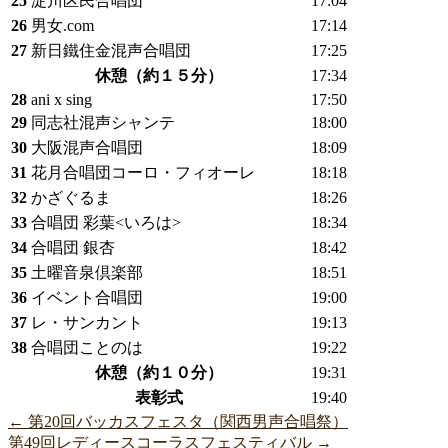
25
淀川区民合唱団
17:04
26
男女.com
17:14
27
新日鐵住金混声合唱団
17:25
休憩（約１５分）
17:34
28
ani x sing
17:50
29
同志社混声シャンテ
18:00
30
大阪混声合唱団
18:09
31
花月合唱団コーロ・フィオーレ
18:18
32
かざぐるま
18:26
33
合唱団 彩葉<いろは>
18:34
34
合唱団 銀杏
18:42
35
土曜音泉倶楽部
18:51
36
イベント合唱団
19:00
37
レ・サンカント
19:13
38
合唱団ことのは
19:22
休憩（約１０分）
19:31
表彰式
19:40
←
第20回バッカスフェスタ（関西男声合唱祭）
第49回レディースコーラスフェスティバル
→