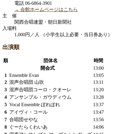
電話 06-6864-3901
→ 会館ホームページはこちら
主 催
関西合唱連盟・朝日新聞社
入場料
1,000円／人 （小学生以上必要・当日券あり）
出演順
順
団体名
時間
開会式
13:00
1
Ensemble Evan
13:05
2
混声合唱団 山吹
13:11
3
混声合唱団コーロ・クオーレ
13:20
4
アンサンブル・ガウディウム
13:28
5
Vocal Ensemble ぽれぽれ
13:37
6
アイヴィ・コール
13:47
7
合唱団せやな
13:56
8
ぐーたらくわいあ
14:06