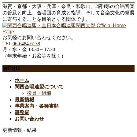
滋賀・京都・大阪・兵庫・奈良・和歌山、2府4県の合唱音楽
の普及と向上、合唱団の育成と指導、そして音楽文化の発展
に寄与することを目的とする団体です。
お気軽にお問い合わせください。
TEL
06-6484-6138
月・水・金 13:30～17:30
（年末年始・お盆等を除く）
MENU
メ
ホーム
ニ
関西合唱連盟について
ュ
役員・組織
ー
最新情報
を
事業案内・各種書類
飛
事務局
ば
お問い合わせ
す
更新情報・結果